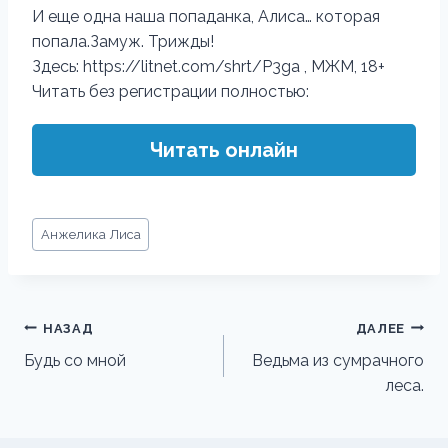
И еще одна наша попаданка, Алиса… которая
попала.Замуж. Трижды!
Здесь: https://litnet.com/shrt/P3ga , МЖМ, 18+
Читать без регистрации полностью:
Читать онлайн
Метки
Анжелика Лиса
записи:
Навигация
НАЗАД
ДАЛЕЕ
по
Будь со мной
Ведьма из сумрачного
леса.
записям