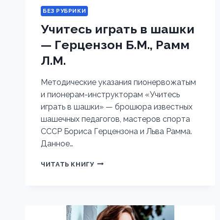
БЕЗ РУБРИКИ
Учитесь играть в шашки
— Герцензон Б.М., Рамм
Л.М.
Методические указания пионервожатым
и пионерам-инструкторам «Учитесь
играть в шашки» — брошюра известных
шашечных педагогов, мастеров спорта
СССР Бориса Герцензона и Льва Рамма.
Данное…
УЧИТЕСЬ
ЧИТАТЬ КНИГУ
ИГРАТЬ
В
ШАШКИ
—
ГЕРЦЕНЗОН