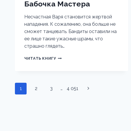
Бабочка Мастера
Несчастная Варя становится жертвой
нападения. К сожалению, она больше не
сможет танцевать. Бандиты оставили на
ее лице такие ужасные шрамы, что
страшно глядеть…
БАБОЧКА
ЧИТАТЬ КНИГУ
МАСТЕРА
Навигация
1
2
3
…
4 051
Следующая
по
страница
страницам