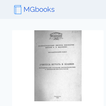
Перейти
MGbooks
к
содержимому