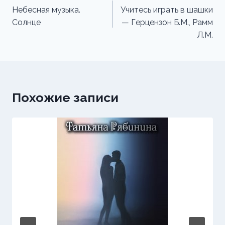
по
Небесная музыка.
Учитесь играть в шашки
Солнце
— Герцензон Б.М., Рамм
записям
Л.М.
Похожие записи