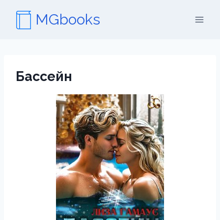
Перейти
MGbooks
к
содержимому
Бассейн