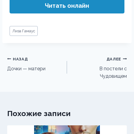
Читать онлайн
Метки
Лиза Гамаус
записи:
Навигация
НАЗАД
ДАЛЕЕ
по
Дочки — матери
В постели с
Чудовищем
записям
Похожие записи