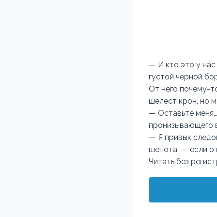
— И кто это у на
густой черной бор
От него почему-т
шелест крон, но 
— Оставьте меня…
пронизывающего в
— Я привык следо
шепота, — если от
Читать без регис