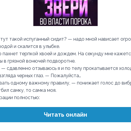
с тут такой испуганный сидит? — надо мной нависает огр
одой и скалится в улыбке.
о пахнет терпкой хвоей и дождем. На секунду мне кажетс
мы в грязной вонючей подворотне.
 — сдавленно отзываюсь я и по телу прокатывается холо
згляда черных глаз. — Пожалуйста…
вать одному важному правилу, — понижает голос до ви
бил самку, то самка моя.
трации полностью:
Читать онлайн