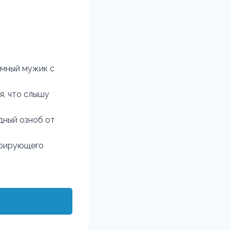
омный мужик с
я, что слышу
дный озноб от
брирующего