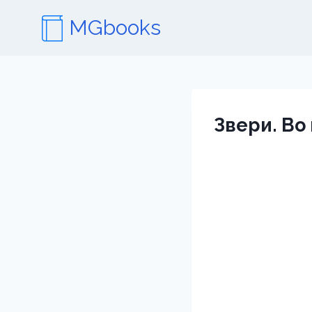
Перейти
MGbooks
к
содержимому
Звери. Во