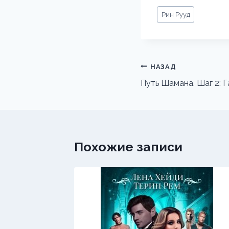
Метки
Рин Рууд
записи:
Навигация
НАЗАД
по
Путь Шамана. Шаг 2: 
записям
Похожие записи