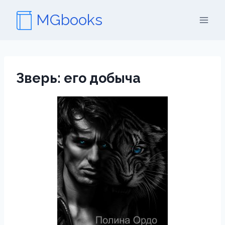
Перейти
MGbooks
к
содержимому
Зверь: его добыча