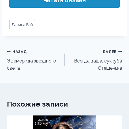
Читать онлайн
Метки
Дарина Вэб
записи:
Навигация
НАЗАД
ДАЛЕЕ
по
Эфемерида звёздного
Всегда ваша, суккуба
света
Стешенька
записям
Похожие записи