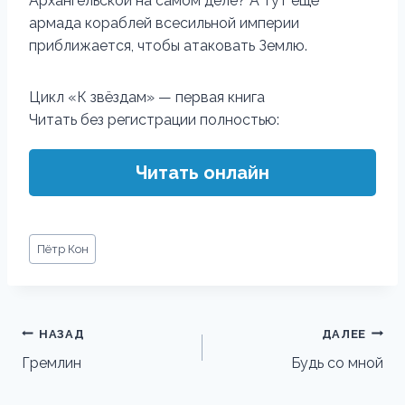
Архангельской на самом деле? А тут ещё
армада кораблей всесильной империи
приближается, чтобы атаковать Землю.
Цикл «К звёздам» — первая книга
Читать без регистрации полностью:
Читать онлайн
Метки
Пётр Кон
записи:
Навигация
НАЗАД
ДАЛЕЕ
по
Гремлин
Будь со мной
записям