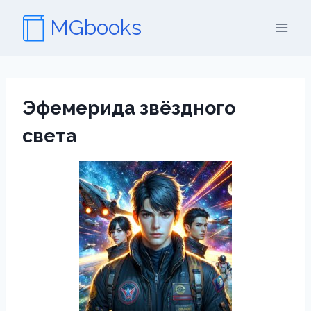
Перейти
MGbooks
к
содержимому
Эфемерида звёздного
света