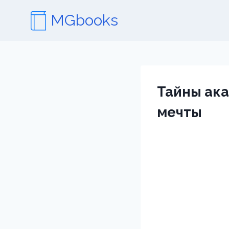
Перейти
MGbooks
к
содержимому
Тайны ака
мечты