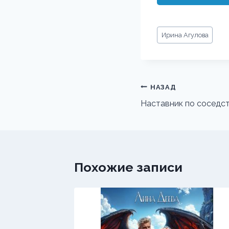
Метки
Ирина Агулова
записи:
Навигация
НАЗАД
по
Наставник по соседс
записям
Похожие записи