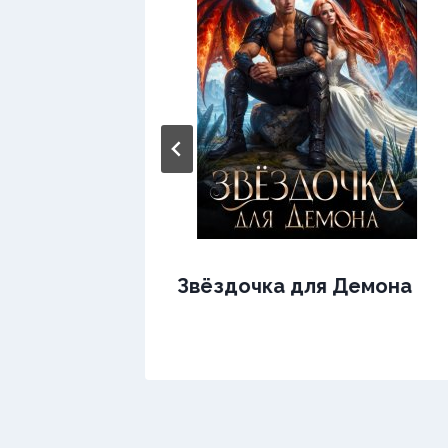
Звёздочка для Демона
ра.
а