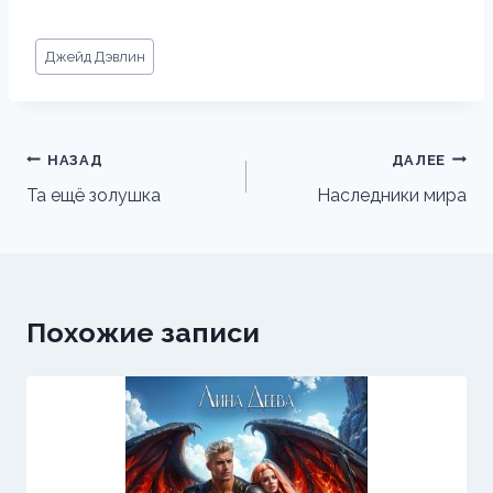
Метки
Джейд Дэвлин
записи:
Навигация
НАЗАД
ДАЛЕЕ
по
Та ещё золушка
Наследники мира
записям
Похожие записи