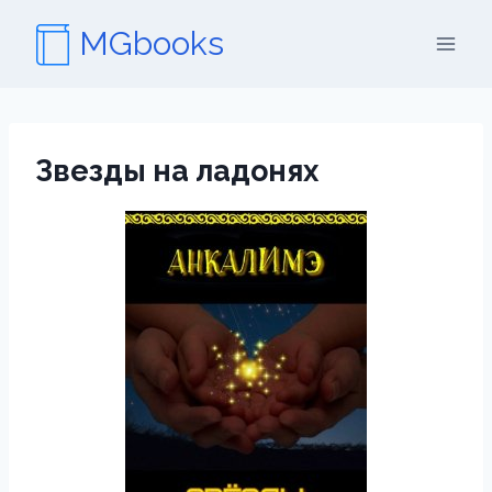
Перейти
MGbooks
к
содержимому
Звезды на ладонях