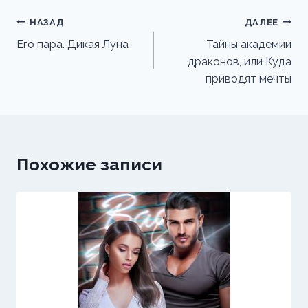
Навигация
НАЗАД
ДАЛЕЕ
по
Его пара. Дикая Луна
Тайны академии
драконов, или Куда
записям
приводят мечты
Похожие записи