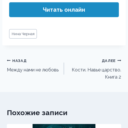
Читать онлайн
Метки
Нина Черная
записи:
Навигация
НАЗАД
ДАЛЕЕ
по
Между нами не любовь
Кости. Навье царство.
Книга 2
записям
Похожие записи