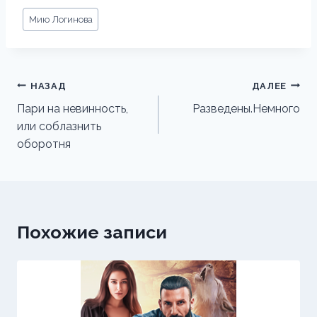
Метки
Мию Логинова
записи:
Навигация
НАЗАД
ДАЛЕЕ
по
Пари на невинность,
Разведены.Немного
или соблазнить
записям
оборотня
Похожие записи