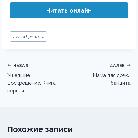
Читать онлайн
Метки
Лидия Демидова
записи:
Навигация
НАЗАД
ДАЛЕЕ
по
Ушедшие.
Мама для дочки
Воскрешение. Книга
бандита
записям
первая.
Похожие записи