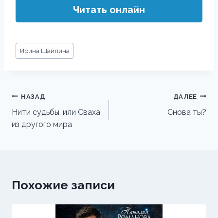
Читать онлайн
Метки
Ирина Шайлина
записи:
Навигация
НАЗАД
ДАЛЕЕ
по
Нити судьбы, или Сваха
Снова ты?
из другого мира
записям
Похожие записи