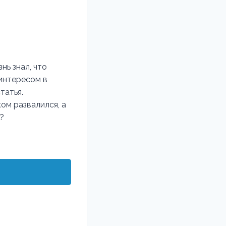
нь знал, что
 интересом в
статья.
ком развалился, а
?