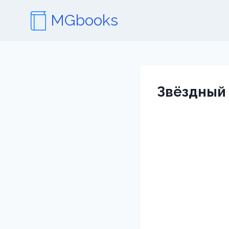
Перейти
MGbooks
к
содержимому
Звёздный