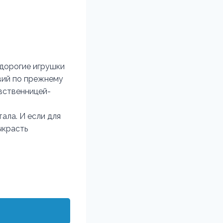
 дорогие игрушки
твий по прежнему
евственницей-
ала. И если для
ыкрасть