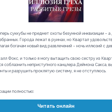
еперь суккубы не предмет охоты безумной инквизиции – а
избранных. Города лежат в руинах, но Квартал удовольс
лагая богачам новый вид развлечений – ночь иллюзий с д
лл Фокс, и только я могу вытащить свою сестру из Кварт
ся соблазнить неприступного канцлера Деймона Сакса, в
нты и разрушить проклятую систему, я не отступлюсь.
трации полностью:
Читать онлайн