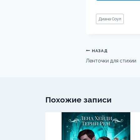
Метки
Диана Соул
записи:
Навигация
НАЗАД
по
Ленточки для стихии
записям
Похожие записи