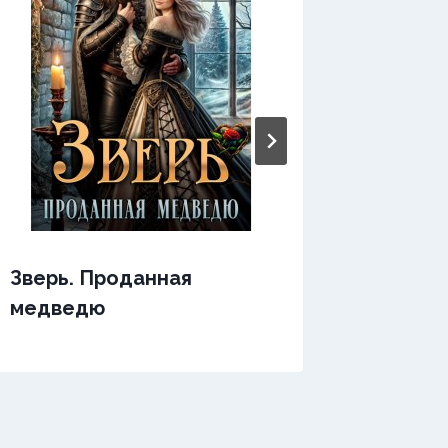
Зверь. Проданная
Зверь.
медведю
послу