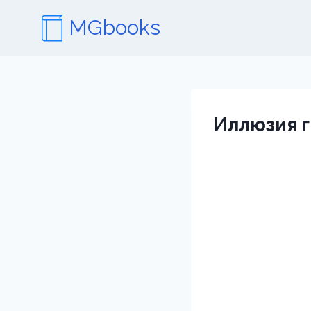
Перейти
MGbooks
к
содержимому
Иллюзия г