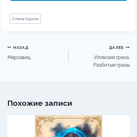
Метки
Елена Кароль
записи:
Навигация
НАЗАД
ДАЛЕЕ
по
Мерзавец
Иллюзия греха.
Разбитые грезы
записям
Похожие записи