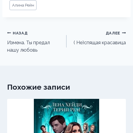
Метки
Алина Рейн
записи:
Навигация
НАЗАД
ДАЛЕЕ
по
Измена. Ты предал
( Не)спящая красавица
нашу любовь
записям
Похожие записи