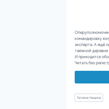
Оперуполномоченн
командировку юну
эксперта. А ещё о
таёжной деревне 
И приходится обо
Читать без регис
Метки
Татьяна Чащина
записи: