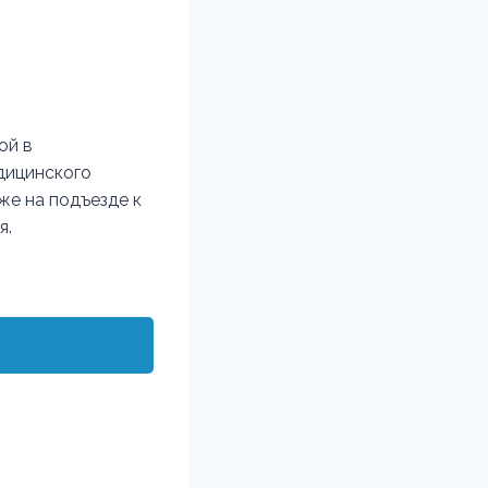
ой в
дицинского
же на подъезде к
я.