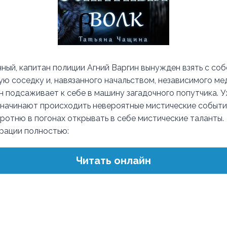
ый, капитан полиции Агний Варгин вынужден взять с соб
ю соседку и, навязанного начальством, независимого ме
н подсаживает к себе в машину загадочного попутчика. У
начинают происходить невероятные мистические событи
ротню в погонах открывать в себе мистические таланты.
трации полностью:
Читать онлайн