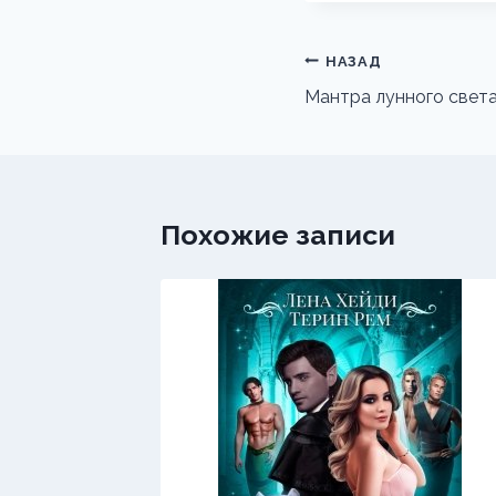
Навигация
НАЗАД
по
Мантра лунного свет
записям
Похожие записи