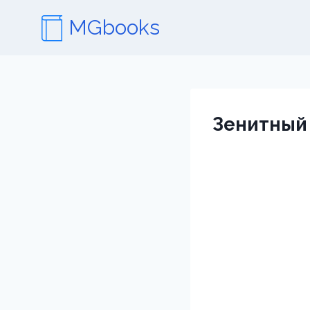
Перейти
MGbooks
к
содержимому
Зенитный