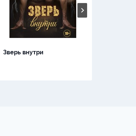
Зверь.
Зверь внутри
медве