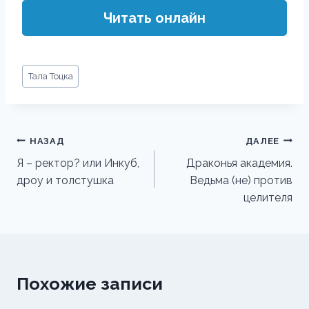
Читать онлайн
Метки
Тала Тоцка
записи:
Навигация
НАЗАД
ДАЛЕЕ
по
Я – ректор? или Инкуб,
Драконья академия.
дроу и толстушка
Ведьма (не) против
записям
целителя
Похожие записи