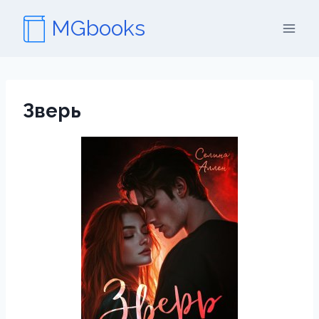
Перейти
MGbooks
к
содержимому
Зверь