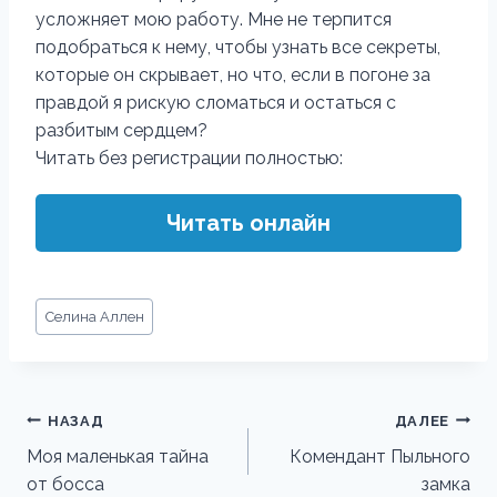
усложняет мою работу. Мне не терпится
подобраться к нему, чтобы узнать все секреты,
которые он скрывает, но что, если в погоне за
правдой я рискую сломаться и остаться с
разбитым сердцем?
Читать без регистрации полностью:
Читать онлайн
Метки
Селина Аллен
записи:
Навигация
НАЗАД
ДАЛЕЕ
по
Моя маленькая тайна
Комендант Пыльного
от босса
замка
записям