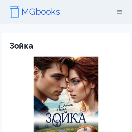
Перейти
MGbooks
к
содержимому
Зойка