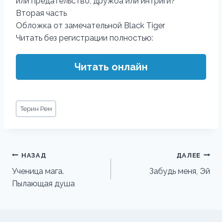
или предательство, дружба или интриги?
Вторая часть
Обложка от замечательной Black Tiger
Читать без регистрации полностью:
Читать онлайн
Метки
Терин Рем
записи:
Навигация
НАЗАД
ДАЛЕЕ
по
Ученица мага.
Забудь меня, Эй
Пылающая душа
записям