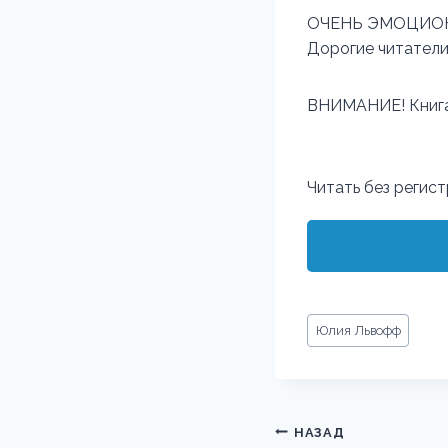
ОЧЕНЬ ЭМОЦИО
Дорогие читатели
ВНИМАНИЕ! Книга 
Читать без регис
Метки
Юлия Львофф
записи:
Навигация
НАЗАД