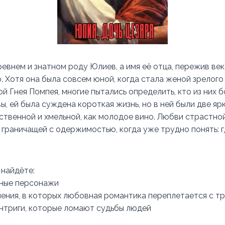
евнем и знатном роду Юлиев, а имя её отца, пережив век
 Хотя она была совсем юной, когда стала женой зрелого
й Гнея Помпея, многие пытались определить, кто из них 
вы, ей была суждена короткая жизнь, но в ней были две яр
ственной и хмельной, как молодое вино. Любви страстной
граничащей с одержимостью, когда уже трудно понять: гд
 найдёте:
рные персонажи
ния, в которых любовная романтика переплетается с т
нтриги, которые ломают судьбы людей