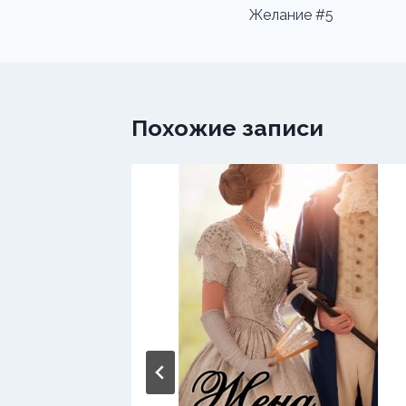
по
Желание #5
записям
Похожие записи