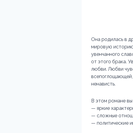
Она родилась в др
мировую историю.
увенчанного славо
от этого брака. У
любви. Любви чув
всепоглощающей, 
ненависть.
В этом романе вы
— яркие характе
— сложные отноше
— политические и