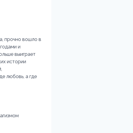
а, прочно вошло в
 годами и
больше выиграет
ких истории
,
е любовь, а где
рагизмом