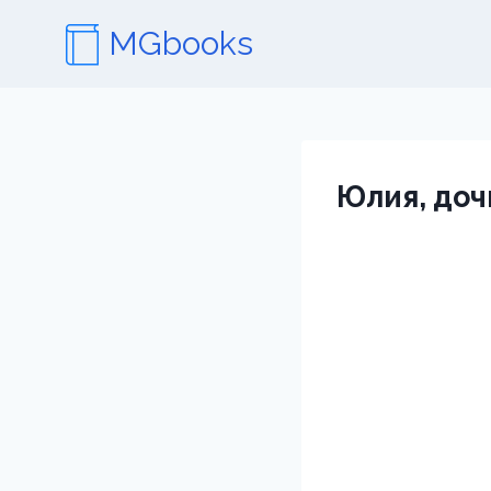
Перейти
MGbooks
к
содержимому
Юлия, доч