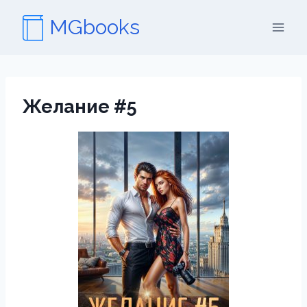
Перейти
MGbooks
к
содержимому
Желание #5