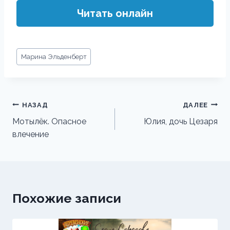
Читать онлайн
Метки
Марина Эльденберт
записи:
Навигация
НАЗАД
ДАЛЕЕ
по
Мотылёк. Опасное
Юлия, дочь Цезаря
влечение
записям
Похожие записи