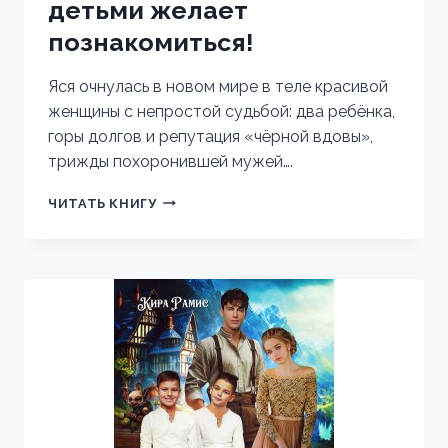
детьми желает
познакомиться!
Яся очнулась в новом мире в теле красивой
женщины с непростой судьбой: два ребёнка,
горы долгов и репутация «чёрной вдовы»,
трижды похоронившей мужей….
ЧЁРНАЯ
ЧИТАТЬ КНИГУ
ВДОВА
С
ДВУМЯ
ДЕТЬМИ
ЖЕЛАЕТ
ПОЗНАКОМИТЬСЯ!