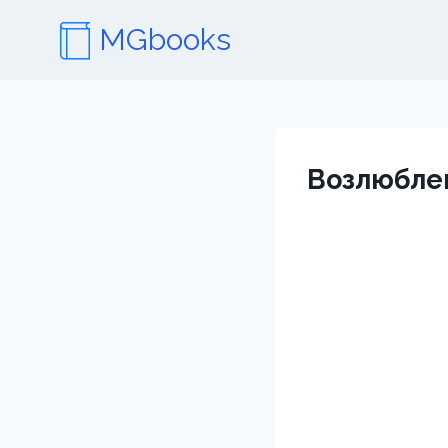
Перейти
MGbooks
к
содержимому
Возлюбле