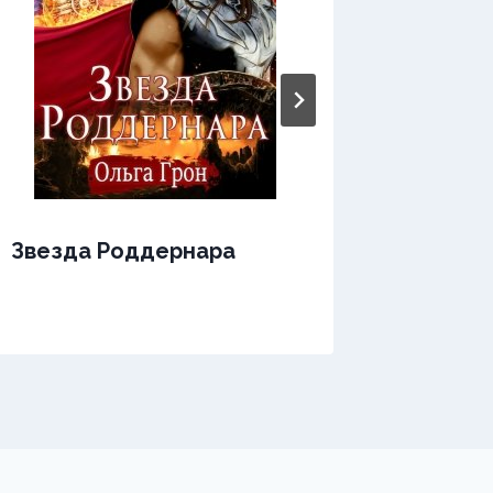
Звезда Роддернара
Звезда
Непоко