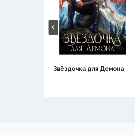
Звёздочка для Демона
ра.
а