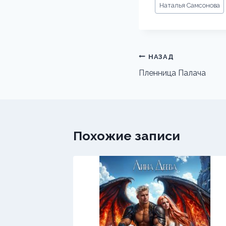
Метки
Наталья Самсонова
записи:
Навигация
НАЗАД
по
Пленница Палача
записям
Похожие записи