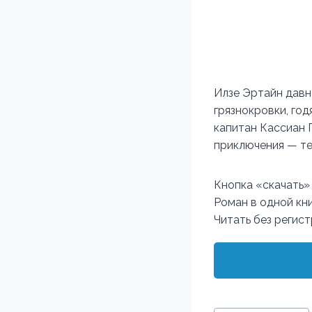
Илзе Эртайн давно
грязнокровки, год
капитан Кассиан Г
приключения — те
Кнопка «скачать»
Роман в одной кни
Читать без регис