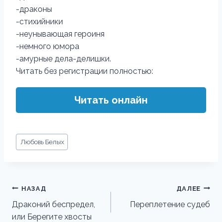
-драконы
-стихийники
-неунывающая героиня
-немного юмора
-амурные дела-делишки.
Читать без регистрации полностью:
Читать онлайн
Метки
Любовь Белых
записи:
Навигация
НАЗАД
ДАЛЕЕ
по
Драконий беспредел,
Переплетение судеб
или Берегите хвосты
записям