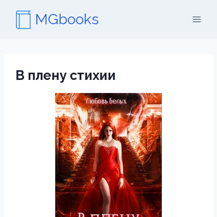
Перейти
MGbooks
к
содержимому
В плену стихии