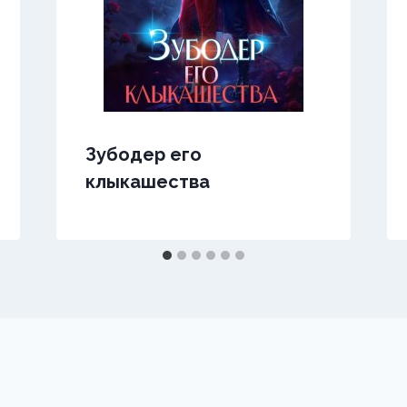
Зубодер его
клыкашества