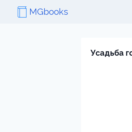
Перейти
MGbooks
к
содержимому
Усадьба г