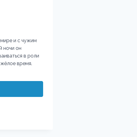
 мире и с чужим
й ночи он
ваиваться в роли
яжёлое время.