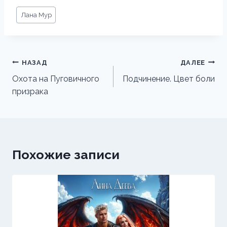
Метки
Лана Мур
записи:
Навигация
НАЗАД
ДАЛЕЕ
по
Охота на Пуговичного
Подчинение. Цвет боли
призрака
записям
Похожие записи