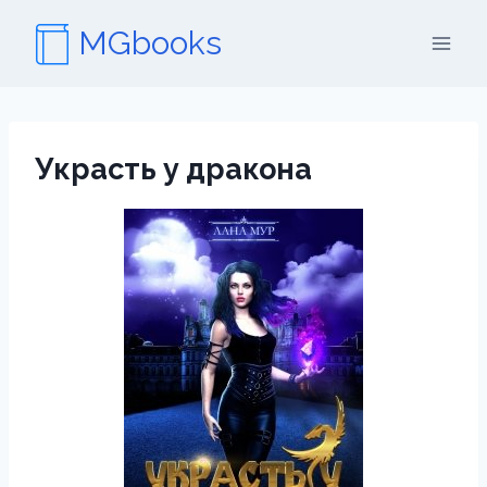
Перейти
MGbooks
к
содержимому
Украсть у дракона