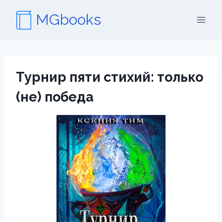
Перейти
MGbooks
к
содержимому
Турнир пяти стихий: только
(не) победа