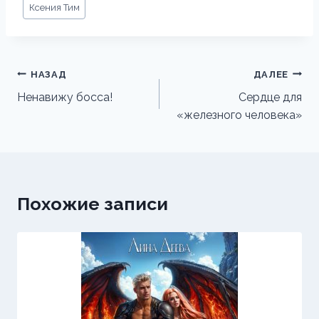
Метки
Ксения Тим
записи:
Навигация
НАЗАД
ДАЛЕЕ
по
Ненавижу босса!
Сердце для
«железного человека»
записям
Похожие записи