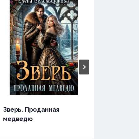
Зверь. Проданная
Зверь.
медведю
послу