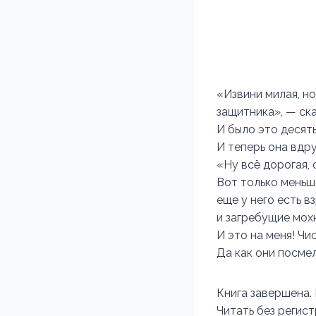
«Извини милая, но
защитника», — ска
И было это десять
И теперь она вдр
«Ну всё дорогая,
Вот только меньше
еще у него есть в
и загребущие мох
И это на меня! Чи
Да как они посме
Книга завершена.
Читать без регис