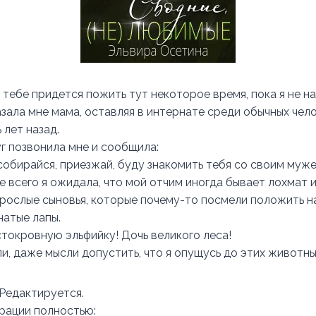
 тебе придется пожить тут некоторое время, пока я не н
зала мне мама, оставляя в интернате среди обычных чело
 лет назад.
уг позвонила мне и сообщила:
 собирайся, приезжай, буду знакомить тебя со своим муж
 всего я ожидала, что мой отчим иногда бывает лохмат и 
зрослые сыновья, которые почему-то посмели положить на
натые лапы.
стокровную эльфийку! Дочь великого леса!
ли, даже мысли допустить, что я опущусь до этих животн
 Редактируется.
трации полностью: