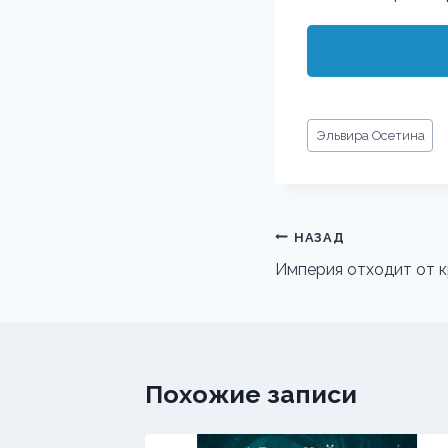
Метки
Эльвира Осетина
записи:
Навигация
НАЗАД
по
Империя отходит от кр
записям
Похожие записи