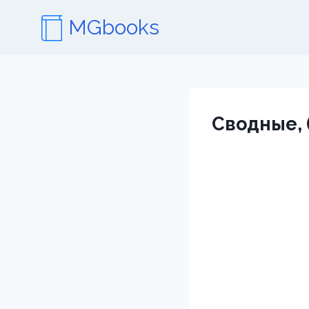
Перейти
MGbooks
к
содержимому
Сводные, 