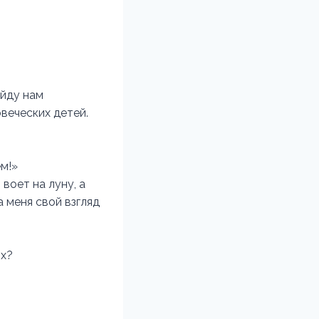
айду нам
веческих детей.
ем!»
воет на луну, а
 меня свой взгляд
ых?