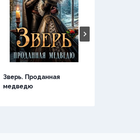
Зверь. Проданная
Зверь.
медведю
послу