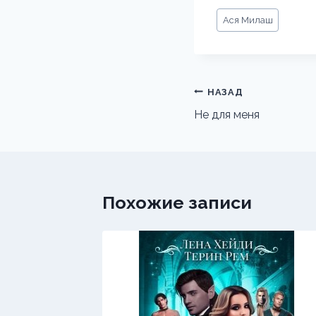
Метки
Ася Милаш
записи:
Навигация
НАЗАД
по
Не для меня
записям
Похожие записи