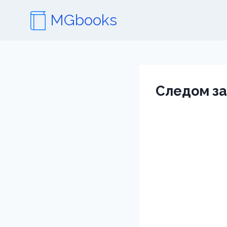
Перейти
MGbooks
к
содержимому
Следом за