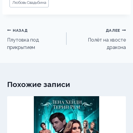
Любовь Свадьбина
записи:
Навигация
НАЗАД
ДАЛЕЕ
по
Плутовка под
Полёт на хвосте
прикрытием
дракона
записям
Похожие записи