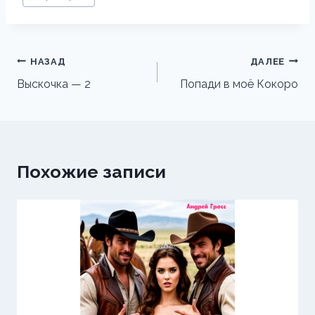
записи:
Навигация
НАЗАД
ДАЛЕЕ
по
Выскочка — 2
Попади в моё Кокоро
записям
Похожие записи