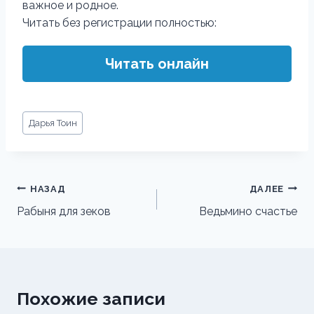
важное и родное.
Читать без регистрации полностью:
Читать онлайн
Метки
Дарья Тоин
записи:
Навигация
НАЗАД
ДАЛЕЕ
по
Рабыня для зеков
Ведьмино счастье
записям
Похожие записи