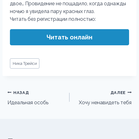
двое… Провидение не пощадило, когда однажды
ночью я увидела пару красных глаз.
Читать без регистрации полностью:
Читать онлайн
Метки
Ника Трейси
записи:
Навигация
НАЗАД
ДАЛЕЕ
по
Идеальная особь
Хочу ненавидеть тебя
записям