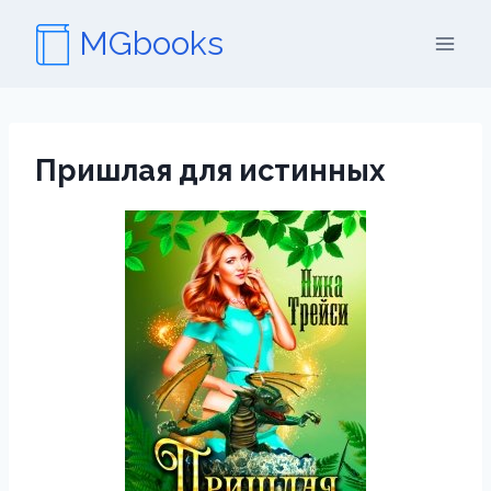
Перейти
MGbooks
к
содержимому
Пришлая для истинных