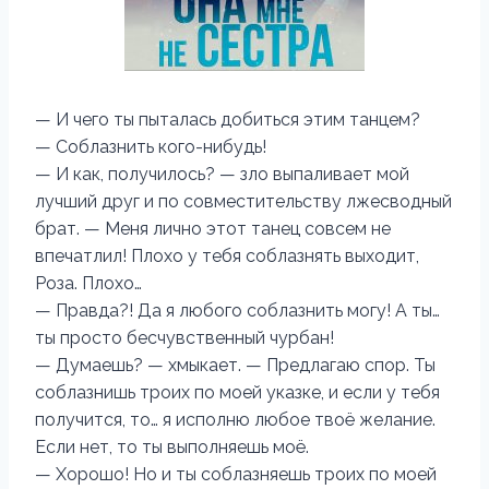
— И чего ты пыталась добиться этим танцем?
— Соблазнить кого-нибудь!
— И как, получилось? — зло выпаливает мой
лучший друг и по совместительству лжесводный
брат. — Меня лично этот танец совсем не
впечатлил! Плохо у тебя соблазнять выходит,
Роза. Плохо…
— Правда?! Да я любого соблазнить могу! А ты…
ты просто бесчувственный чурбан!
— Думаешь? — хмыкает. — Предлагаю спор. Ты
соблазнишь троих по моей указке, и если у тебя
получится, то… я исполню любое твоё желание.
Если нет, то ты выполняешь моё.
— Хорошо! Но и ты соблазняешь троих по моей