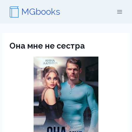
Перейти
MGbooks
к
содержимому
Она мне не сестра