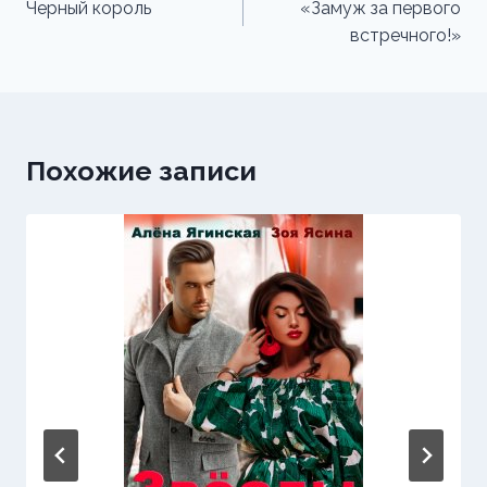
по
Черный король
«Замуж за первого
встречного!»
записям
Похожие записи