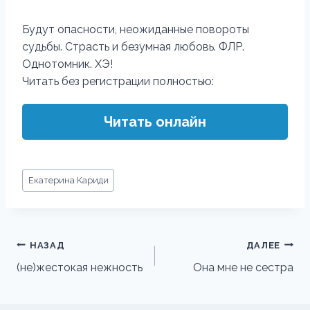
Будут опасности, неожиданные повороты
судьбы. Страсть и безумная любовь. ФЛР.
Однотомник. ХЭ!
Читать без регистрации полностью:
Читать онлайн
Метки
Екатерина Кариди
записи:
Навигация
НАЗАД
ДАЛЕЕ
по
(не)жестокая нежность
Она мне не сестра
записям