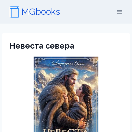
Перейти
MGbooks
к
содержимому
Невеста севера