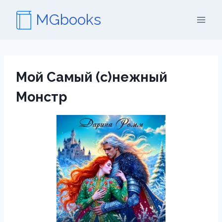
Перейти
MGbooks
к
содержимому
Мой Самый (с)нежный
Монстр