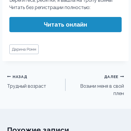
Берегитесь, ребятки, я вышла на тропу войны!
Читать без регистрации полностью:
Читать онлайн
Метки
Дарина Ромм
записи:
Навигация
НАЗАД
ДАЛЕЕ
по
Трудный возраст
Возьми меня в свой
плен
записям
Похожие записи