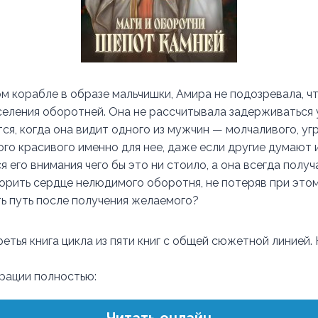
ом корабле в образе мальчишки, Амира не подозревала, ч
селения оборотней. Она не рассчитывала задерживаться у
ся, когда она видит одного из мужчин — молчаливого, уг
ого красивого именно для нее, даже если другие думают 
 его внимания чего бы это ни стоило, а она всегда получа
корить сердце нелюдимого оборотня, не потеряв при этом
ь путь после получения желаемого?
ретья книга цикла из пяти книг с общей сюжетной линией.
трации полностью: