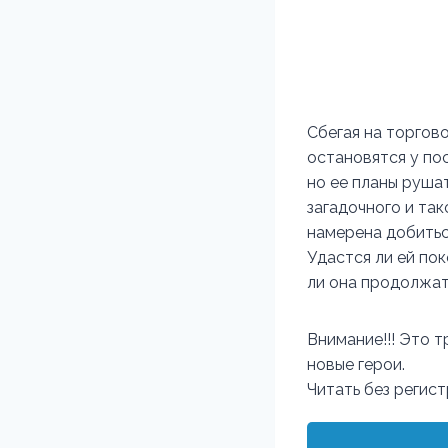
Сбегая на торгов
остановятся у по
но ее планы рушат
загадочного и так
намерена добиться
Удастся ли ей по
ли она продолжат
Внимание!!! Это т
новые герои.
Читать без регис