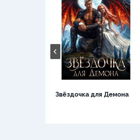
Звёздочка для Демона
ра.
а