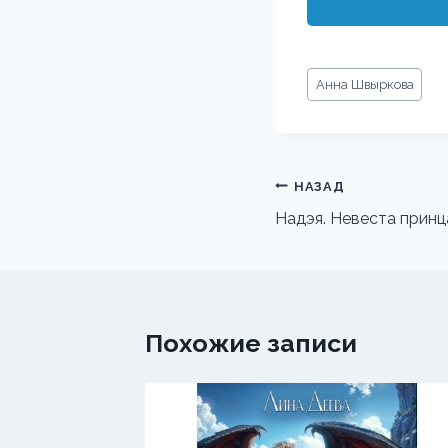
Метки
Анна Швыркова
записи:
Навигация
НАЗАД
по
Надэя. Невеста принц
записям
Похожие записи