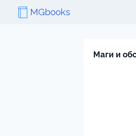
Перейти
MGbooks
к
содержимому
Маги и об