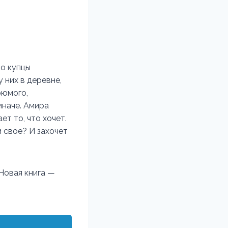
то купцы
 них в деревне,
рюмого,
иначе. Амира
ет то, что хочет.
 свое? И захочет
 Новая книга —