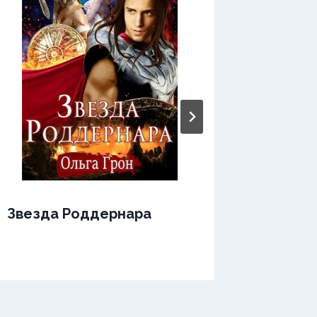
Звезда Роддернара
Звезда
Непоко