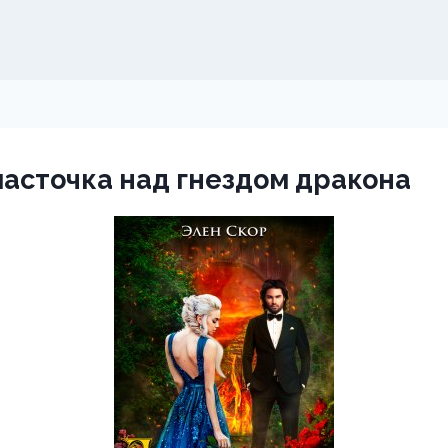
асточка над гнездом дракона