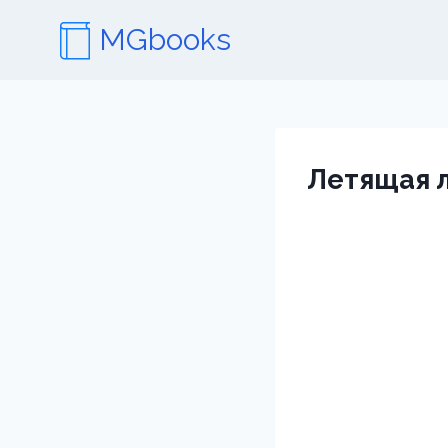
Перейти
MGbooks
к
содержимому
Летящая л