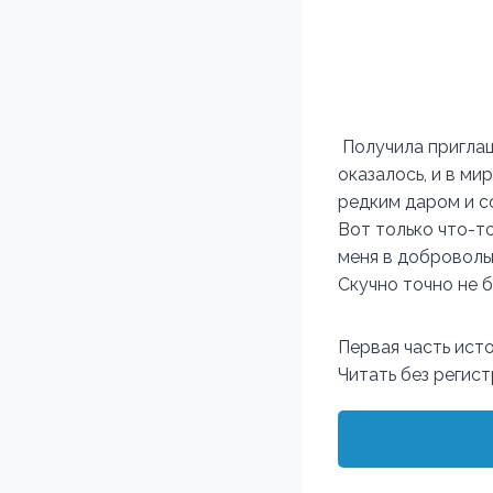
Получила приглаш
оказалось, и в м
редким даром и с
Вот только что-то
меня в доброволь
Скучно точно не б
Первая часть ист
Читать без регис