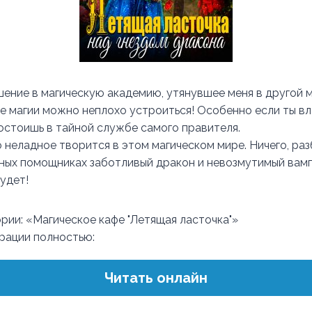
ение в магическую академию, утянувшее меня в другой ми
ире магии можно неплохо устроиться! Особенно если ты в
остоишь в тайной службе самого правителя.
 неладное творится в этом магическом мире. Ничего, раз
ных помощниках заботливый дракон и невозмутимый вам
удет!
ории: «Магическое кафе "Летящая ласточка"»
трации полностью:
Читать онлайн