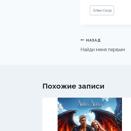
Метки
Элен Скор
записи:
Навигация
НАЗАД
по
Найди меня первым
записям
Похожие записи