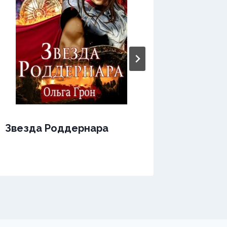
Звезда Роддернара
Звезда
Непоко