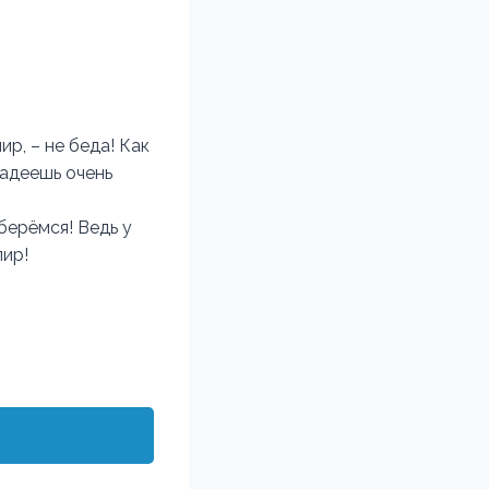
р, – не беда! Как
ладеешь очень
берёмся! Ведь у
пир!