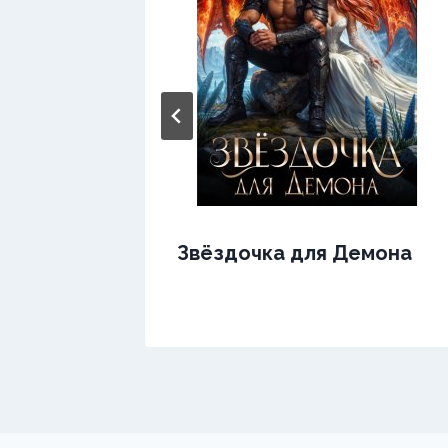
Звёздочка для Демона
ра.
а