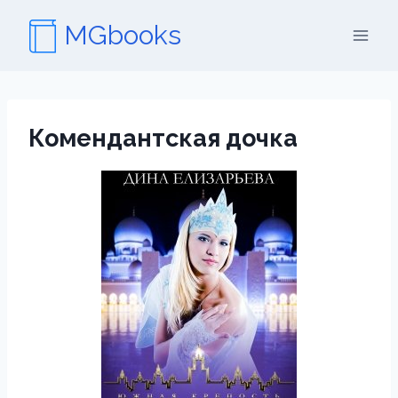
Перейти
MGbooks
к
содержимому
Комендантская дочка