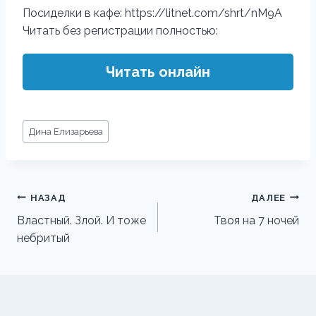
Посиделки в кафе: https://litnet.com/shrt/nM9A
Читать без регистрации полностью:
Читать онлайн
Метки
Дина Елизарьева
записи:
Навигация
НАЗАД
ДАЛЕЕ
по
Властный. Злой. И тоже
Твоя на 7 ночей
небритый
записям