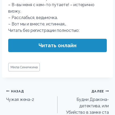
– В–вы меня с кем–то путаете! – истерично
визжу.
– Расслабься, ведьмочка.
– Вот мы и вместе, истинная…
Читать без регистрации полностью:
Читать онлайн
Метки
Мила Синичкина
записи:
Навигация
НАЗАД
ДАЛЕЕ
по
Чужая жена-2
Будни Дракона-
детектива, или
записям
Убийство в замке ста