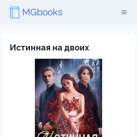
Перейти
MGbooks
к
содержимому
Истинная на двоих