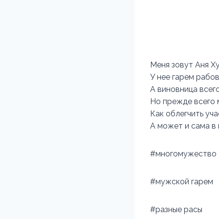
Меня зовут Аня Ху
У нее гарем рабов
А виновница всего
Но прежде всего 
Как облегчить уч
А может и сама в
#многомужество
#мужской гарем
#разные расы