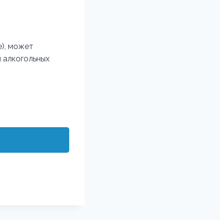
е), может
 алкогольных