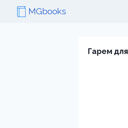
Перейти
MGbooks
к
содержимому
Гарем для