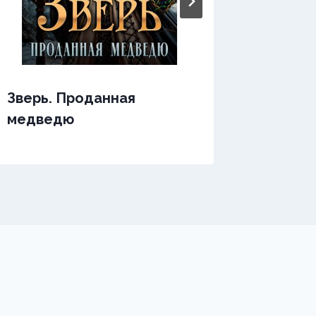
Зверь. Проданная
Зверь.
медведю
послу