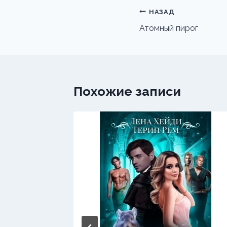
Навигация
НАЗАД
по
Атомный пирог
записям
Похожие записи