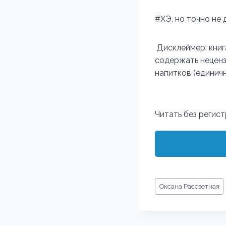
#ХЭ, но точно не 
Дисклеймер: книг
содержать неценз
напитков (единичн
Читать без регис
Метки
Оксана Рассветная
записи: