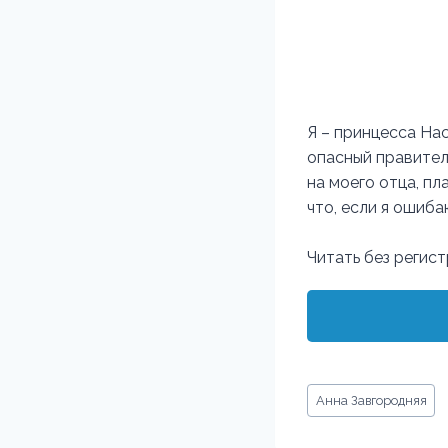
Я – принцесса На
опасный правитель
на моего отца, пл
что, если я ошиб
Читать без регис
Метки
Анна Завгородняя
записи: