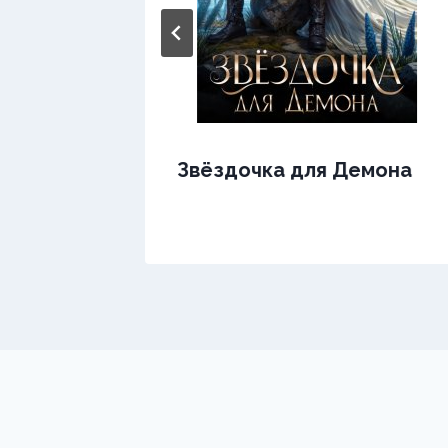
Звёздочка для Демона
ра.
а