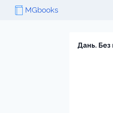
Перейти
MGbooks
к
содержимому
Дань. Без