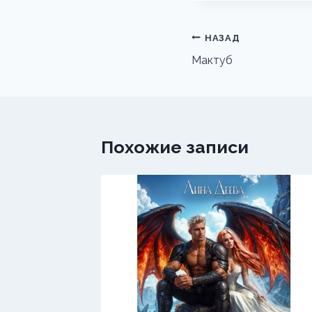
Навигация
НАЗАД
по
Мактуб
записям
Похожие записи