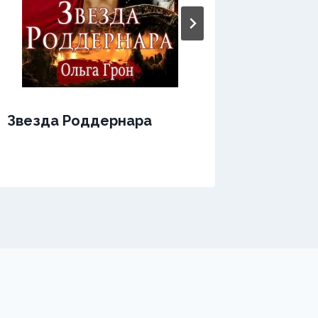
Звезда Роддернара
Звезда
Непоко