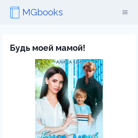
Перейти
MGbooks
к
содержимому
Будь моей мамой!