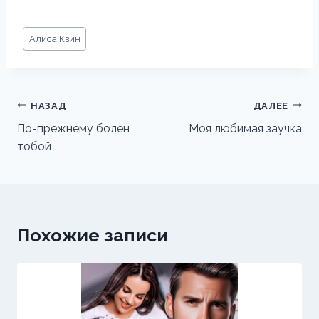
Метки
Алиса Квин
записи:
Навигация
НАЗАД
ДАЛЕЕ
по
По-прежнему болен
Моя любимая заучка
тобой
записям
Похожие записи